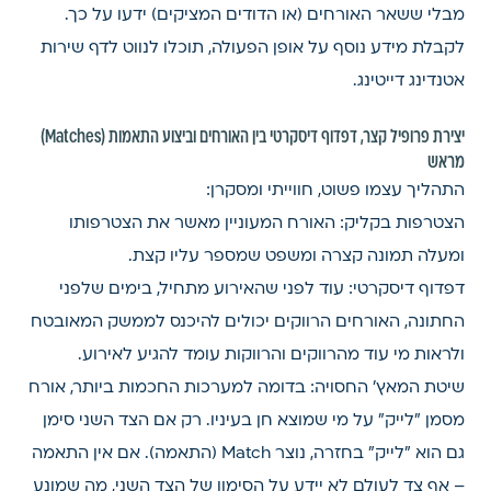
מבלי ששאר האורחים (או הדודים המציקים) ידעו על כך.
לקבלת מידע נוסף על אופן הפעולה, תוכלו לנווט לדף שירות
אטנדינג דייטינג.
יצירת פרופיל קצר, דפדוף דיסקרטי בין האורחים וביצוע התאמות (Matches)
מראש
התהליך עצמו פשוט, חווייתי ומסקרן:
הצטרפות בקליק: האורח המעוניין מאשר את הצטרפותו
ומעלה תמונה קצרה ומשפט שמספר עליו קצת.
דפדוף דיסקרטי: עוד לפני שהאירוע מתחיל, בימים שלפני
החתונה, האורחים הרווקים יכולים להיכנס לממשק המאובטח
ולראות מי עוד מהרווקים והרווקות עומד להגיע לאירוע.
שיטת המאץ' החסויה: בדומה למערכות החכמות ביותר, אורח
מסמן "לייק" על מי שמוצא חן בעיניו. רק אם הצד השני סימן
גם הוא "לייק" בחזרה, נוצר Match (התאמה). אם אין התאמה
– אף צד לעולם לא יידע על הסימון של הצד השני, מה שמונע