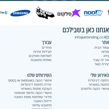
אנחנו כאן בשבילכם
info@attending.co.il
אתר
עבורך
עמוד הבית
מחירים
אודות
חבילות שירות
בלוג
לאולמות ומפיקים
איך זה עובד
שאלות ותשובות
יצירת קשר
האירוע שלי
השירותים שלנו
הזמנה דיגיטלית
אישורי הגעה בוואטסאפ או בסמס
מתנות באשראי
יצירת הזמנות דיגיטליות
אישורי הגעה טלפונים
הענקת מתנות באשראי
אישורי הגעה טלפוני אוטומטי
סידורי שולחנות ומפת הושבה
דיילות הושבה
מחשבון עלויות