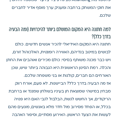
פלטפורמת Attending מציגה פיצ'ר בלעדי שמשנה לחלוטין
את חוקי המשחק ברחבה ומעניק ערך מוסף אדיר לחברים
שלכם.
למה חתונה היא המקום המושלם ביותר להיכרויות (ומה הבעיה
בדרך כלל)?
חתונה היא המקום האידיאלי להכיר אנשים חדשים. כולם
לבושים במיטב בגדיהם, האווירה רומנטית, האלכוהול זורם,
ויש כבר מכנה משותף בסיסי: כולם מכירים ואוהבים את החתן
והכלה. רמת הסינון הראשונית היא הגבוהה ביותר שיש, שכן
האורחים הם חברים, קולגות או בני משפחה שלכם.
אז מה הבעיה בדרך כלל? הביישנות. לא פעם, אורח רווק
מבחין במישהי שמוצאת חן בעיניו בשולחן שמנגד או ברחבת
הריקודים, אך החשש לגשת, הבלבול לגבי האם היא פנויה
בכלל, או הפחד מסירוב מול חדר מלא באנשים, מונעים מהם
לעשות את הצעד הראשון. האירוע מסתיים, וסיפור האהבה