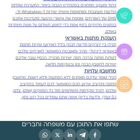
ניהול ומעקב מוזמנים בסטנדרט הגבוה ביותר. המערכת שולחת
הודעות מעוצבות ומותאמות אישית ישירות ל-WhatsApp ול-
SMS של האורחים, אוספת את אישורי ההגעה ומעדכנת אתכם
בנתונים מדויקים בזמן אמת כדי למנוע תשלום על מנות מיותרות
באולם.
הענקת מתנות באשראי
תגידו ביי לצ'קים ולריצה לבנק בליל האירוע! שירות מתנות
באשראי דיגיטלי, מהיר ומאובטח המאפשר לאורחים שלכם
לשלוח מתנה וברכה חמה ישירות מהנייד. הכסף עובר אליכם
ישירות לחשבון הבנק נטו ובשקיפות מלאה.
מחשבון עלויות
הכלי שומר עליכם מאוזנים ללא הפתעות וללא דאגות. מחשבון
חתונה ותקציב אירוע חכם המאפשר לכם לעמוד בתקציב
שלכם, לנהל מקדמות ותשלומים מול כל הספקים (אולם, צלם,
DJ ועוד), ולדעת בדיוק איפה אתם עומדים בכל רגע נתון.
שתפו את התוכן עם משפחה וחברים