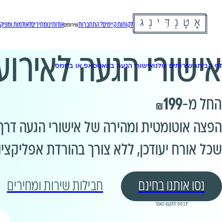
לקוחות קיימים? התחברות
אודותינו
מחירים
לאולמות ומפיקי
שירותים
אישורי הגעה לאירוע
דף הבית
השירותים שלנו
אישורי הגעה בוואטסאפ או בסמס
החל מ-
199
₪
שכל אורח יעודכן, ללא צורך בהורדת אפליקציו
נסו אותנו בחינם
חבילות שירות ומחירים
*בכפוף לתקנון האתר