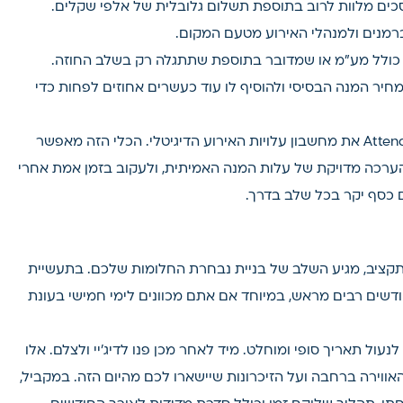
סכים מלוות לרוב בתוספת תשלום גלובלית של אלפי שקלים.
ברמנים ולמנהלי האירוע מטעם המקום.
כולל מע"מ או שמדובר בתוספת שתתגלה רק בשלב החוזה.
ר המנה הבסיסי ולהוסיף לו עוד כעשרים אחוזים לפחות כדי
בדיוק בשביל הפינה הזו, פיתחנו בפלטפורמת Attending את מחשבון עלויות האירוע הדיגיטלי. הכלי הזה מאפשר
 הערכה מדויקת של עלות המנה האמיתית, ולעקוב בזמן אמת אחרי
ם כסף יקר בכל שלב בדרך.
ציב, מגיע השלב של בניית נבחרת החלומות שלכם. בתעשיית
דשים רבים מראש, במיוחד אם אתם מכוונים לימי חמישי בעונת
נעול תאריך סופי ומוחלט. מיד לאחר מכן פנו לדיג'יי ולצלם. אלו
ווירה ברחבה ועל הזיכרונות שיישארו לכם מהיום הזה. במקביל,