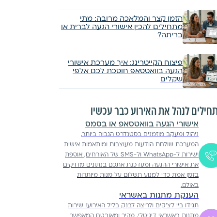
הזמן קצר והמלאכה מרובה: מתי
מתחילים להכין אישורי הגעה לברית או
בריתה?
פיצוח הקייטרינג: איך מערכת אישורי
הגעה בוואטסאפ חוסכת לכם אלפי
שקלים
חילים לנהל את האירוע כבר עכשיו
אישורי הגעה בוואטסאפ או בסמס
ניהול ומעקב מוזמנים בסטנדרט הגבוה ביותר.
המערכת שולחת הודעות מעוצבות ומותאמות אישית
ישירות ל-WhatsApp ול-SMS של האורחים, אוספת
את אישורי ההגעה ומעדכנת אתכם בנתונים מדויקים
בזמן אמת כדי למנוע תשלום על מנות מיותרות
באולם.
הענקת מתנות באשראי
תגידו ביי לצ'קים ולריצה לבנק בליל האירוע! שירות
מתנות באשראי דיגיטלי, מהיר ומאובטח המאפשר