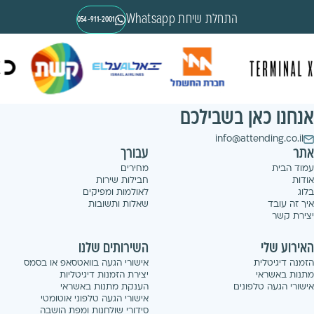
התחלת שיחת Whatsapp
054-911-2001
אנחנו כאן בשבילכם
info@attending.co.il
אתר
עבורך
עמוד הבית
מחירים
אודות
חבילות שירות
בלוג
לאולמות ומפיקים
איך זה עובד
שאלות ותשובות
יצירת קשר
האירוע שלי
השירותים שלנו
הזמנה דיגיטלית
אישורי הגעה בוואטסאפ או בסמס
מתנות באשראי
יצירת הזמנות דיגיטליות
אישורי הגעה טלפונים
הענקת מתנות באשראי
אישורי הגעה טלפוני אוטומטי
סידורי שולחנות ומפת הושבה