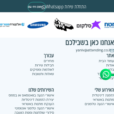
התחלת שיחת Whatsapp
054-911-2001
אנחנו כאן בשבילכם
yaniv@attending.co.il
אתר
עבורך
עמוד הבית
מחירים
אודות
חבילות שירות
בלוג
לאולמות ומפיקים
איך זה עובד
שאלות ותשובות
יצירת קשר
האירוע שלי
השירותים שלנו
הזמנה דיגיטלית
אישורי הגעה בוואטסאפ או בסמס
מתנות באשראי
יצירת הזמנות דיגיטליות
אישורי הגעה טלפונים
הענקת מתנות באשראי
אישורי הגעה טלפוני אוטומטי
סידורי שולחנות ומפת הושבה