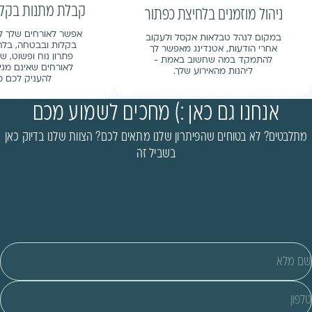
קבלת מתנות בקלו
ניהול מוזמנים בלחיצת כפתור
אפשר לאורחים שלך ל
במקום לנהל טבלאות אקסל ולעקוב
בקלות ובבטחה, בלח
אחרי הודעות, אטנדינג מאפשר לך
פתרון נוח ופשוט, 
להתמקד במה שחשוב באמת -
לאורחים שאינם מגיע
ליהנות מהאירוע שלך.
להעניק לכם מ
אנחנו גם כאן :) מחכים לשמוע מכם
מתלבטים? לא בטוחים שהפיתרון שלנו מתאים לכם? הצוות שלנו בדיוק כאן
בשביל זה