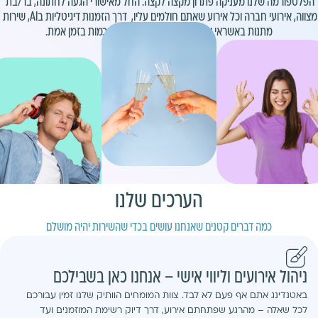
הפלטפורמה שלנו מעניקה פתרון מקצה לקצה: החל מאישורי הגעה לחתונה, בר/בת 
מצווה, אירועי חברה וכל אירוע שאתם חולמים עליו,  דרך הזמנות דיגיטליות בAI, שירות 
מתנות באשראי ועד לניהול סקיצות הושבה חכמות בזמן אמת.
הערכים שלנו
כמה דברים קטנים שאנחנו עושים בכדי שהשירות יהיה מושלם
ניהול אירועים וליווי אישי – אנחנו כאן בשבילכם
באטנדינג אתם אף פעם לא לבד. צוות המומחים הוותיק שלנו זמין עבורכם
לכל שאלה – מהרגע שפתחתם אירוע, דרך דיוק רשימת המוזמנים ועד