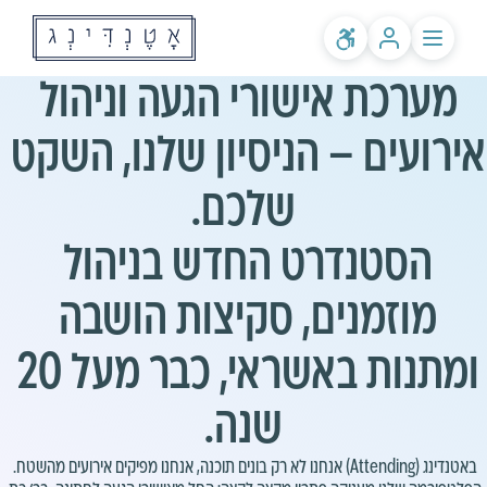
מערכת אישורי הגעה וניהול 
לקוחות קיימים? התחברות
שירותים
אודותינו
אירועים – הניסיון שלנו, השקט 
מחירים
לאולמות ומפיקים
בלוג
שאלות ותשובות
הסטנדרט החדש בניהול 
מוזמנים, סקיצות הושבה 
ומתנות באשראי, כבר מעל 20 
שנה.
באטנדינג (Attending) אנחנו לא רק בונים תוכנה, אנחנו מפיקים אירועים מהשטח. 