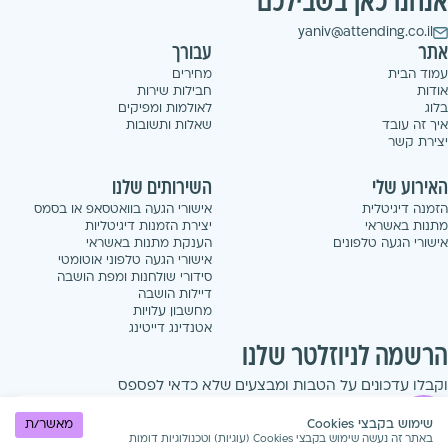
אנחנו כאן בשבילכם
yaniv@attending.co.il
אתר
עבורך
עמוד הבית
מחירים
אודות
חבילות שירות
בלוג
לאולמות ומפיקים
איך זה עובד
שאלות ותשובות
יצירת קשר
האירוע שלי
השירותים שלנו
הזמנה דיגיטלית
אישורי הגעה בוואטסאפ או בסמס
מתנות באשראי
יצירת הזמנות דיגיטליות
אישורי הגעה טלפונים
הענקת מתנות באשראי
אישורי הגעה טלפוני אוטומטי
סידורי שולחנות ומפת הושבה
דיילות הושבה
מחשבון עלויות
אטנדינג דייטינג
הרשמה לניוזלטר שלנו
וקבלו עדכונים על הטבות ומבצעים שלא כדאי לפספס
הרשמה
שימוש בקבצי Cookies
מאשר/ת
באתר זה נעשה שימוש בקבצי Cookies (עוגיות) וטכנולוגיות דומות