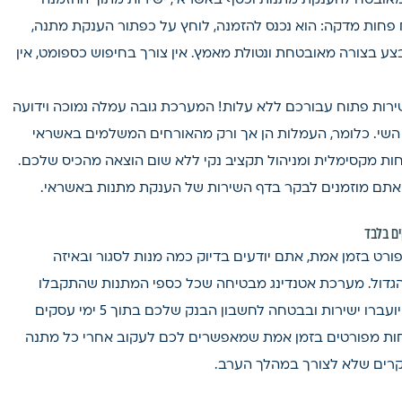
ן חכם, מהיר ומאובטח להענקת מתנות וכסף באשראי, ישירות מתוך ההזמנה
 פחות מדקה: הוא נכנס להזמנה, לוחץ על כפתור הענקת מתנה,
ע בצורה מאובטחת ונטולת מאמץ. אין צורך בחיפוש כספומט, אין
ירות פתוח עבורכם ללא עלות! המערכת גובה עמלה נמוכה וידועה
זמן הענקת השי. כלומר, העמלות הן אך ורק מהאורחים המשלמים באשראי
ות מקסימלית ומניהול תקציב נקי ללא שום הוצאה מהכיס שלכם.
 אתם מוזמנים לבקר בדף השירות של הענקת מתנות באשראי.
רט בזמן אמת, אתם יודעים בדיוק כמה מנות לסגור ובאיזה
רב הגדול. מערכת אטנדינג מבטיחה שכל כספי המתנות שהתקבלו
באשראי (בניכוי העמלה המשולמת על ידי האורח) יועברו ישירות ובבטחה לחשבון הבנק שלכם בתוך 5 ימי עסקים
חות מפורטים בזמן אמת שמאפשרים לכם לעקוב אחרי כל מתנה
קרים שלא לצורך במהלך הערב.