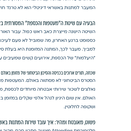
המעבר למתנות באשראי דיגיטלי הוא לא טרנד חו
הבעיה עם שיטת ה"מעטפות והכספת" המסורתית בא
השיטה הישנה מייצרת כאב ראש כפול. עבור האורחים
כספומט ברגע האחרון, מה שמוביל לא פעם לעיכובי
למביך. מעבר לכך, המתנה המזומנת היא בעלת סיכו
"היעלמות" של הכספת, אירועים קשים שמעיבים 
שכחה, תורים ארוכים בכניסה והסיכון הביטחוני של מזומן באולם
הסטרס הביטחוני לא מסתווה באולם. המעטפות מלא
נאלצים לשכור שירותי אבטחה מיוחדים לכספת, מה 
האולם. אין שום היגיון לנהל אלפי שקלים במזומן
ושקופה לחלוטין.
פשוט, מאובטח ומהיר: איך עובד שירות המתנות באש