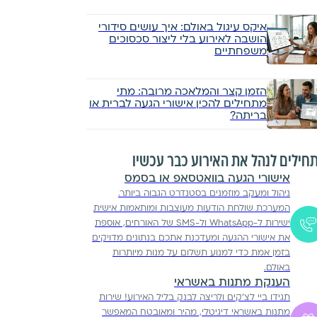
איקס עיגול באולם: איך עושים סידורי
הושבה לאירוע בלי ליצור סכסוכים
משפחתיים
הזמן קצר והמלאכה מרובה: מתי
מתחילים להכין אישורי הגעה לברית או
בריתה?
חילים לנהל את האירוע כבר עכשיו
אישורי הגעה בוואטסאפ או בסמס
ניהול ומעקב מוזמנים בסטנדרט הגבוה ביותר.
המערכת שולחת הודעות מעוצבות ומותאמות אישית
ישירות ל-WhatsApp ול-SMS של האורחים, אוספת
את אישורי ההגעה ומעדכנת אתכם בנתונים מדויקים
בזמן אמת כדי למנוע תשלום על מנות מיותרות
באולם.
הענקת מתנות באשראי
תגידו ביי לצ'קים ולריצה לבנק בליל האירוע! שירות
מתנות באשראי דיגיטלי, מהיר ומאובטח המאפשר