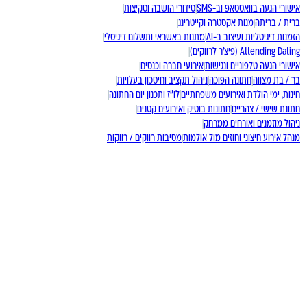
אישורי הגעה בוואטסאפ וב-SMS
סידורי הושבה וסקיצות
ברית / בריתה
מנות אקסטרה וקייטרינג
הזמנות דיגיטליות ועיצוב ב-AI
מתנות באשראי ותשלום דיגיטלי
Attending Dating (פיצ'ר לרווקים)
אישורי הגעה טלפוניים ונגישות
אירועי חברה וכנסים
בר / בת מצווה
חתונה הפוכה
ניהול תקציב וחיסכון בעלויות
חינות, ימי הולדת ואירועים משפחתיים
לו"ז ותכנון יום החתונה
חתונת שישי / צהריים
חתונות בוטיק ואירועים קטנים
ניהול מוזמנים ואורחים ממרחק
מנהל אירוע חיצוני וחוזים מול אולמות
מסיבות רווקים / רווקות