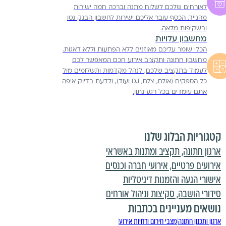
לאורחים שלכם לשלוח מתנה וברכה חמה ישירות
מהנייד. הכסף עובר אליכם ישירות לחשבון הבנק נטו
ובשקיפות מלאה.
מחשבון עלויות
הכלי שומר עליכם מאוזנים ללא הפתעות וללא דאגות.
מחשבון חתונה ותקציב אירוע חכם המאפשר לכם
לעמוד בתקציב שלכם, לנהל מקדמות ותשלומים מול
כל הספקים (אולם, צלם, DJ ועוד), ולדעת בדיוק איפה
אתם עומדים בכל רגע נתון.
קטגוריות הבלוג שלנו
ארגון חתונה, תקציב ומתנות באשראי
אירועים פרטיים, אירועי חברה וכנסים
אישורי הגעה והזמנות דיגיטליות
סידורי הושבה, סקיצות וניהול אורחים
נושאים מעניינים בכתבות
ארגון ותכנון חתונה
מצבי חירום ודחיות אירוע