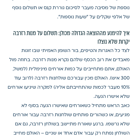
נוספת של מסיבה מעבר לסיכום גוררת קנס או תשלום נוסף
של אלפי שקלים על "שעות נוספות".
איך להימנע מההוצאה הגדולה מכולן: תשלום על מנות רזרבה
יקרות שלא נוצלו
לצד כל האגרות והטיפים, בור השומן האמיתי שבו זוגות
מאבדים את רוב הכסף שלהם נקרא מנות רזרבה. בחוזה מול
האולם, אתם מתחייבים על כמות אורחים מינימלית (למשל,
300 איש). האולם מכין עבורכם שולחנות רזרבה (לרוב עוד
10% מעבר לכמות שהתחייבתם אליה) למקרה שיגיעו אורחים
שלא אישרו הגעה.
כאב הראש מתחיל כשאורחים שאישרו הגעה בסוף לא
מגיעים, או כשהורים פותחים שולחנות רזרבה עבור אורחים
שלא נרשמו. ברגע שאורח מתיישב בשולחן רזרבה, גם אם
השולחן נפתח רק עבור אדם אחד או שניים – האולם מחייב