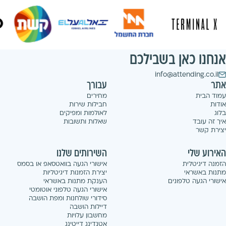
אנחנו כאן בשבילכם
info@attending.co.il
אתר
עבורך
עמוד הבית
מחירים
אודות
חבילות שירות
בלוג
לאולמות ומפיקים
איך זה עובד
שאלות ותשובות
יצירת קשר
האירוע שלי
השירותים שלנו
הזמנה דיגיטלית
אישורי הגעה בוואטסאפ או בסמס
מתנות באשראי
יצירת הזמנות דיגיטליות
אישורי הגעה טלפונים
הענקת מתנות באשראי
אישורי הגעה טלפוני אוטומטי
סידורי שולחנות ומפת הושבה
דיילות הושבה
מחשבון עלויות
אטנדינג דייטינג