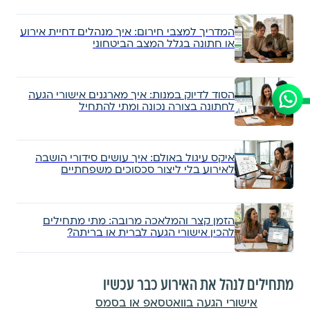
המדריך למצבי חירום: איך מנהלים דחיית אירוע
או חתונה בגלל המצב הביטחוני
הסוד לדיוק במנות: איך מארגנים אישורי הגעה
לחתונה בצורה נכונה ומתי להתחיל
איקס עיגול באולם: איך עושים סידורי הושבה
לאירוע בלי ליצור סכסוכים משפחתיים
הזמן קצר והמלאכה מרובה: מתי מתחילים
להכין אישורי הגעה לברית או בריתה?
מתחילים לנהל את האירוע כבר עכשיו
אישורי הגעה בוואטסאפ או בסמס