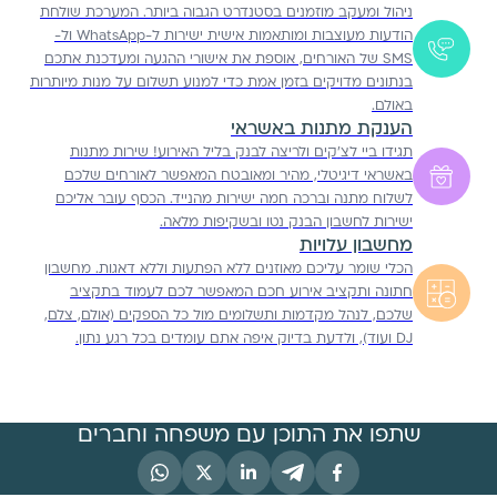
ניהול ומעקב מוזמנים בסטנדרט הגבוה ביותר. המערכת שולחת
הודעות מעוצבות ומותאמות אישית ישירות ל-WhatsApp ול-
SMS של האורחים, אוספת את אישורי ההגעה ומעדכנת אתכם
בנתונים מדויקים בזמן אמת כדי למנוע תשלום על מנות מיותרות
באולם.
הענקת מתנות באשראי
תגידו ביי לצ'קים ולריצה לבנק בליל האירוע! שירות מתנות
באשראי דיגיטלי, מהיר ומאובטח המאפשר לאורחים שלכם
לשלוח מתנה וברכה חמה ישירות מהנייד. הכסף עובר אליכם
ישירות לחשבון הבנק נטו ובשקיפות מלאה.
מחשבון עלויות
הכלי שומר עליכם מאוזנים ללא הפתעות וללא דאגות. מחשבון
חתונה ותקציב אירוע חכם המאפשר לכם לעמוד בתקציב
שלכם, לנהל מקדמות ותשלומים מול כל הספקים (אולם, צלם,
DJ ועוד), ולדעת בדיוק איפה אתם עומדים בכל רגע נתון.
שתפו את התוכן עם משפחה וחברים